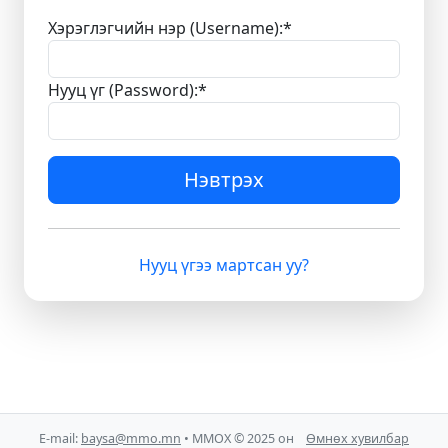
Хэрэглэгчийн нэр (Username):
*
Нууц үг (Password):
*
Нэвтрэх
Нууц үгээ мартсан уу?
E-mail:
baysa@mmo.mn
• ММОХ © 2025 он
Өмнөх хувилбар