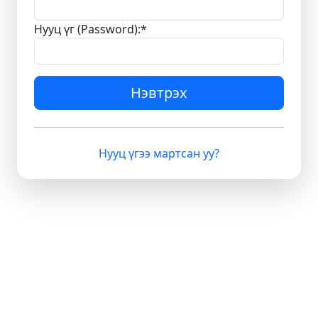
Нууц үг (Password):
*
Нэвтрэх
Нууц үгээ мартсан уу?