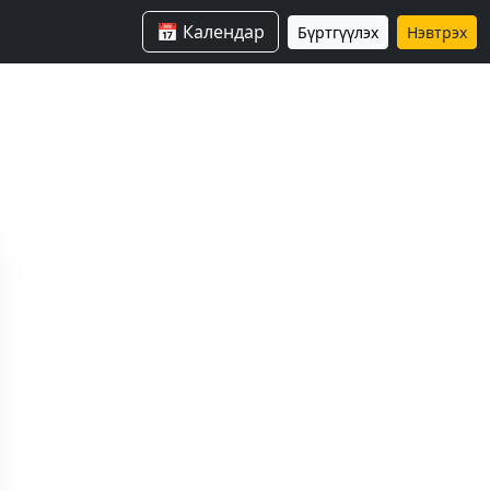
📅 Календар
Бүртгүүлэх
Нэвтрэх