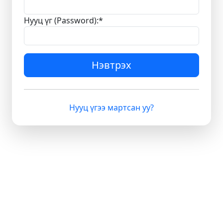
Нууц үг (Password):
*
Нэвтрэх
Нууц үгээ мартсан уу?