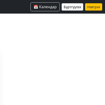
📅 Календар
Бүртгүүлэх
Нэвтрэх