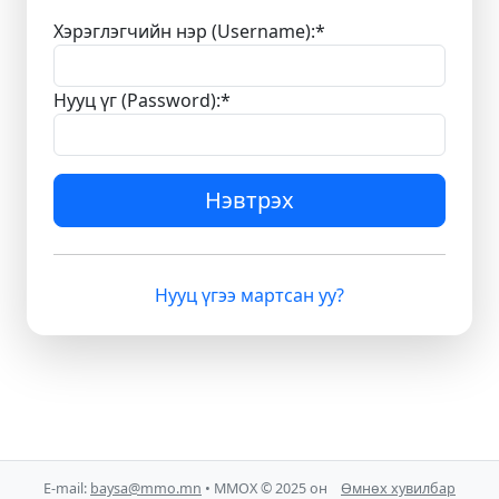
Хэрэглэгчийн нэр (Username):
*
Нууц үг (Password):
*
Нэвтрэх
Нууц үгээ мартсан уу?
E-mail:
baysa@mmo.mn
• ММОХ © 2025 он
Өмнөх хувилбар