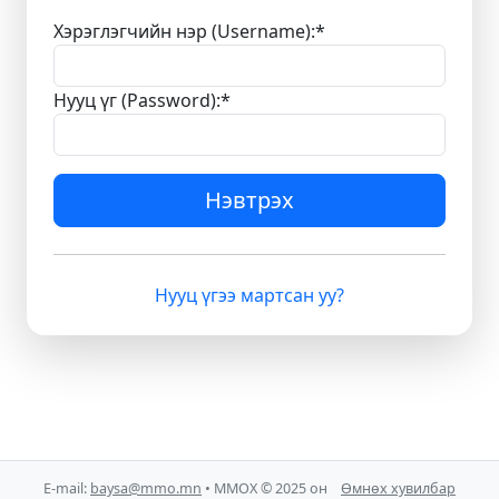
Хэрэглэгчийн нэр (Username):
*
Нууц үг (Password):
*
Нэвтрэх
Нууц үгээ мартсан уу?
E-mail:
baysa@mmo.mn
• ММОХ © 2025 он
Өмнөх хувилбар