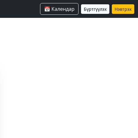
📅 Календар
Бүртгүүлэх
Нэвтрэх