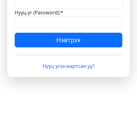
Нууц үг (Password):
*
Нэвтрэх
Нууц үгээ мартсан уу?