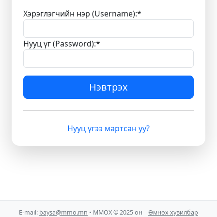
Хэрэглэгчийн нэр (Username):
*
Нууц үг (Password):
*
Нэвтрэх
Нууц үгээ мартсан уу?
E-mail:
baysa@mmo.mn
• ММОХ © 2025 он
Өмнөх хувилбар