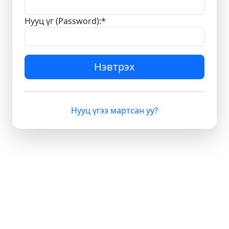
Нууц үг (Password):
*
Нэвтрэх
Нууц үгээ мартсан уу?