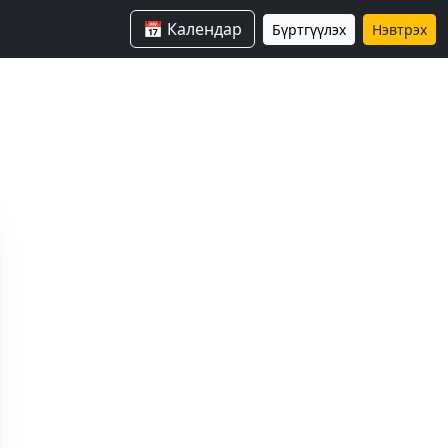
📅 Календар
Бүртгүүлэх
Нэвтрэх