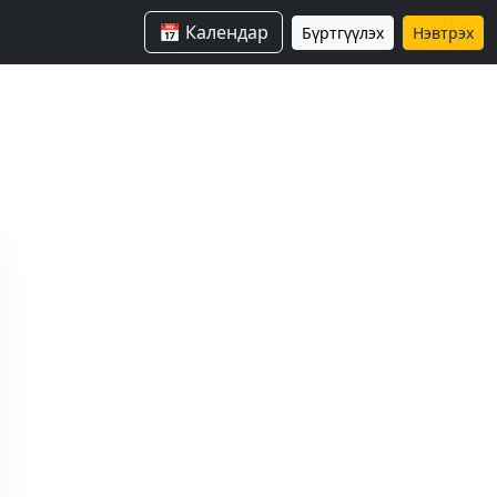
📅 Календар
Бүртгүүлэх
Нэвтрэх