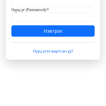
Нууц үг (Password):
*
Нэвтрэх
Нууц үгээ мартсан уу?