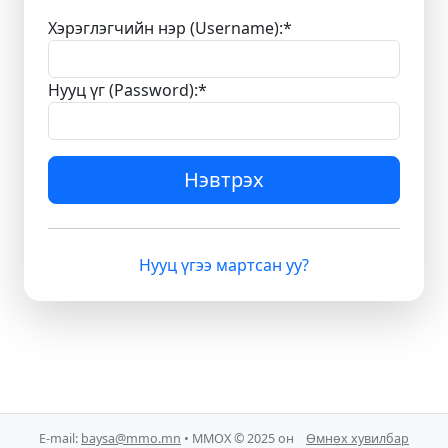
Хэрэглэгчийн нэр (Username):
*
Нууц үг (Password):
*
Нэвтрэх
Нууц үгээ мартсан уу?
E-mail:
baysa@mmo.mn
• ММОХ © 2025 он
Өмнөх хувилбар