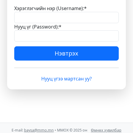
Хэрэглэгчийн нэр (Username):
*
Нууц үг (Password):
*
Нэвтрэх
Нууц үгээ мартсан уу?
E-mail:
baysa@mmo.mn
• ММОХ © 2025 он
Өмнөх хувилбар