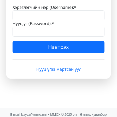
Хэрэглэгчийн нэр (Username):
*
Нууц үг (Password):
*
Нэвтрэх
Нууц үгээ мартсан уу?
E-mail:
baysa@mmo.mn
• ММОХ © 2025 он
Өмнөх хувилбар