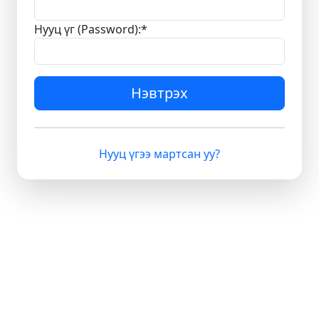
Нууц үг (Password):
*
Нэвтрэх
Нууц үгээ мартсан уу?