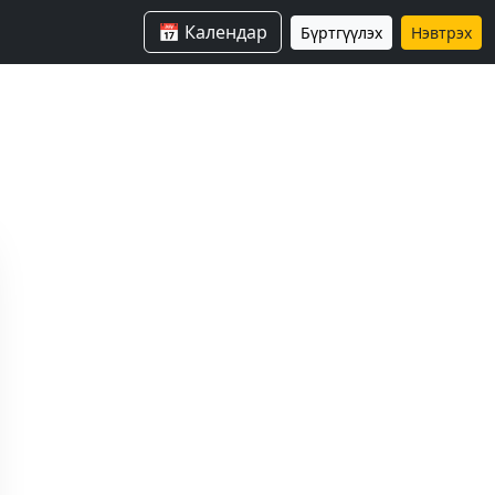
📅 Календар
Бүртгүүлэх
Нэвтрэх