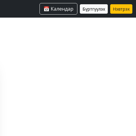
📅 Календар
Бүртгүүлэх
Нэвтрэх