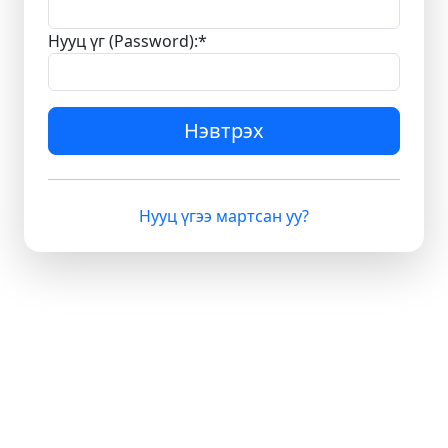
Нууц үг (Password):
*
Нэвтрэх
Нууц үгээ мартсан уу?