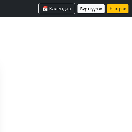
📅 Календар
Бүртгүүлэх
Нэвтрэх