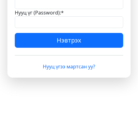
Нууц үг (Password):
*
Нэвтрэх
Нууц үгээ мартсан уу?