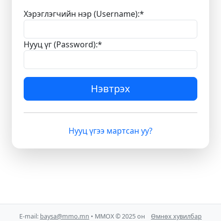
Хэрэглэгчийн нэр (Username):
*
Нууц үг (Password):
*
Нэвтрэх
Нууц үгээ мартсан уу?
E-mail:
baysa@mmo.mn
• ММОХ © 2025 он
Өмнөх хувилбар