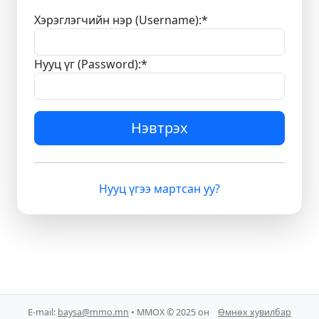
Хэрэглэгчийн нэр (Username):
*
Нууц үг (Password):
*
Нэвтрэх
Нууц үгээ мартсан уу?
E-mail:
baysa@mmo.mn
• ММОХ © 2025 он
Өмнөх хувилбар