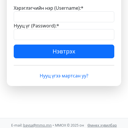
Хэрэглэгчийн нэр (Username):
*
Нууц үг (Password):
*
Нэвтрэх
Нууц үгээ мартсан уу?
E-mail:
baysa@mmo.mn
• ММОХ © 2025 он
Өмнөх хувилбар