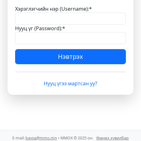
Хэрэглэгчийн нэр (Username):
*
Нууц үг (Password):
*
Нэвтрэх
Нууц үгээ мартсан уу?
E-mail:
baysa@mmo.mn
• ММОХ © 2025 он
Өмнөх хувилбар