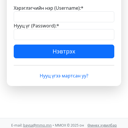
Хэрэглэгчийн нэр (Username):
*
Нууц үг (Password):
*
Нэвтрэх
Нууц үгээ мартсан уу?
E-mail:
baysa@mmo.mn
• ММОХ © 2025 он
Өмнөх хувилбар