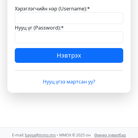
Хэрэглэгчийн нэр (Username):
*
Нууц үг (Password):
*
Нэвтрэх
Нууц үгээ мартсан уу?
E-mail:
baysa@mmo.mn
• ММОХ © 2025 он
Өмнөх хувилбар