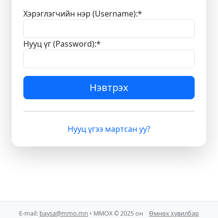
Хэрэглэгчийн нэр (Username):
*
Нууц үг (Password):
*
Нэвтрэх
Нууц үгээ мартсан уу?
E-mail:
baysa@mmo.mn
• ММОХ © 2025 он
Өмнөх хувилбар