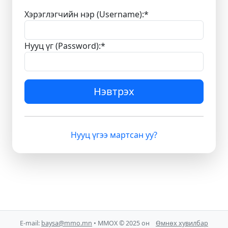
Хэрэглэгчийн нэр (Username):
*
Нууц үг (Password):
*
Нэвтрэх
Нууц үгээ мартсан уу?
E-mail:
baysa@mmo.mn
• ММОХ © 2025 он
Өмнөх хувилбар