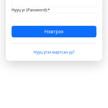
Нууц үг (Password):
*
Нэвтрэх
Нууц үгээ мартсан уу?