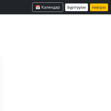
📅 Календар
Бүртгүүлэх
Нэвтрэх