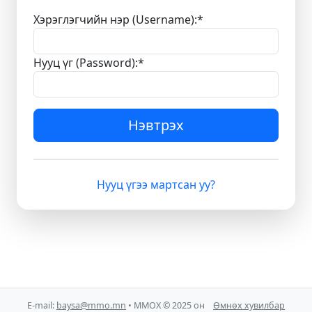
Хэрэглэгчийн нэр (Username):
*
Нууц үг (Password):
*
Нэвтрэх
Нууц үгээ мартсан уу?
E-mail:
baysa@mmo.mn
• ММОХ © 2025 он
Өмнөх хувилбар