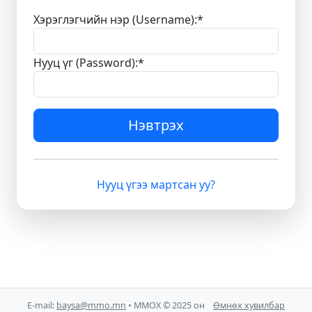
Хэрэглэгчийн нэр (Username):
*
Нууц үг (Password):
*
Нэвтрэх
Нууц үгээ мартсан уу?
E-mail:
baysa@mmo.mn
• ММОХ © 2025 он
Өмнөх хувилбар