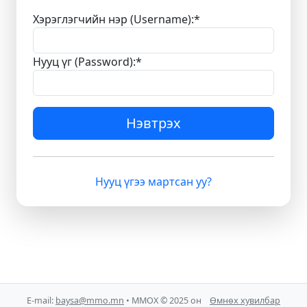
Хэрэглэгчийн нэр (Username):
*
Нууц үг (Password):
*
Нэвтрэх
Нууц үгээ мартсан уу?
E-mail:
baysa@mmo.mn
• ММОХ © 2025 он
Өмнөх хувилбар