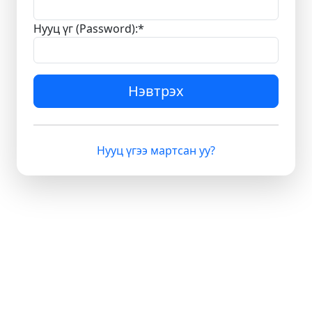
Нууц үг (Password):
*
Нэвтрэх
Нууц үгээ мартсан уу?