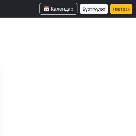
📅 Календар
Бүртгүүлэх
Нэвтрэх