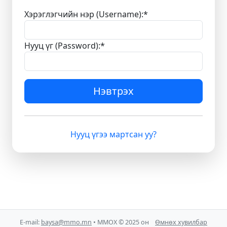
Хэрэглэгчийн нэр (Username):
*
Нууц үг (Password):
*
Нэвтрэх
Нууц үгээ мартсан уу?
E-mail:
baysa@mmo.mn
• ММОХ © 2025 он
Өмнөх хувилбар