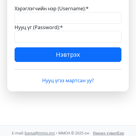
Хэрэглэгчийн нэр (Username):
*
Нууц үг (Password):
*
Нэвтрэх
Нууц үгээ мартсан уу?
E-mail:
baysa@mmo.mn
• ММОХ © 2025 он
Өмнөх хувилбар