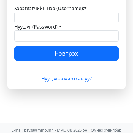
Хэрэглэгчийн нэр (Username):
*
Нууц үг (Password):
*
Нэвтрэх
Нууц үгээ мартсан уу?
E-mail:
baysa@mmo.mn
• ММОХ © 2025 он
Өмнөх хувилбар