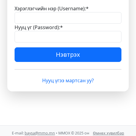
Хэрэглэгчийн нэр (Username):
*
Нууц үг (Password):
*
Нэвтрэх
Нууц үгээ мартсан уу?
E-mail:
baysa@mmo.mn
• ММОХ © 2025 он
Өмнөх хувилбар