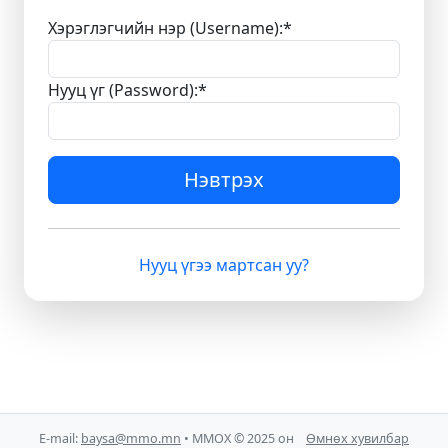
Хэрэглэгчийн нэр (Username):
*
Нууц үг (Password):
*
Нэвтрэх
Нууц үгээ мартсан уу?
E-mail:
baysa@mmo.mn
• ММОХ © 2025 он
Өмнөх хувилбар