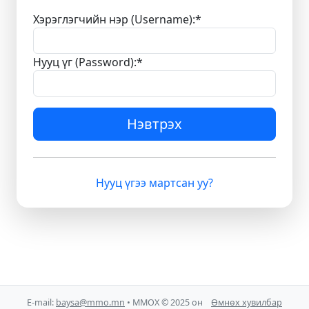
Хэрэглэгчийн нэр (Username):
*
Нууц үг (Password):
*
Нэвтрэх
Нууц үгээ мартсан уу?
E-mail:
baysa@mmo.mn
• ММОХ © 2025 он
Өмнөх хувилбар