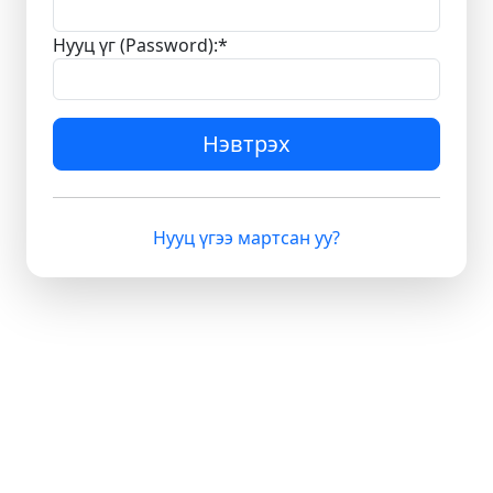
Нууц үг (Password):
*
Нэвтрэх
Нууц үгээ мартсан уу?