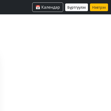
📅 Календар
Бүртгүүлэх
Нэвтрэх