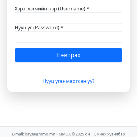
Хэрэглэгчийн нэр (Username):
*
Нууц үг (Password):
*
Нэвтрэх
Нууц үгээ мартсан уу?
E-mail:
baysa@mmo.mn
• ММОХ © 2025 он
Өмнөх хувилбар