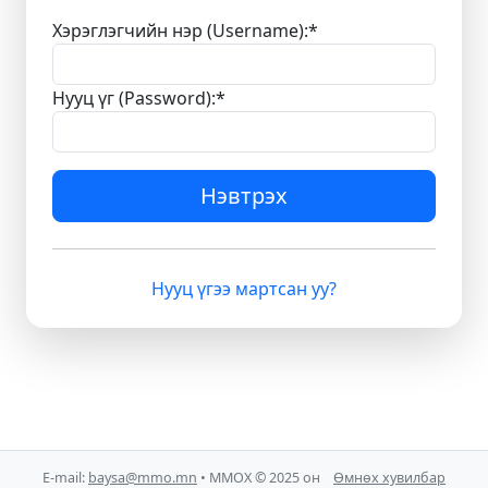
Хэрэглэгчийн нэр (Username):
*
Нууц үг (Password):
*
Нэвтрэх
Нууц үгээ мартсан уу?
E-mail:
baysa@mmo.mn
• ММОХ © 2025 он
Өмнөх хувилбар