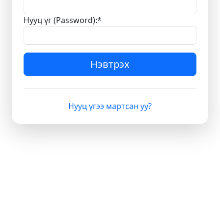
Нууц үг (Password):
*
Нэвтрэх
Нууц үгээ мартсан уу?