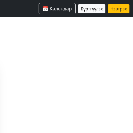
📅 Календар
Бүртгүүлэх
Нэвтрэх