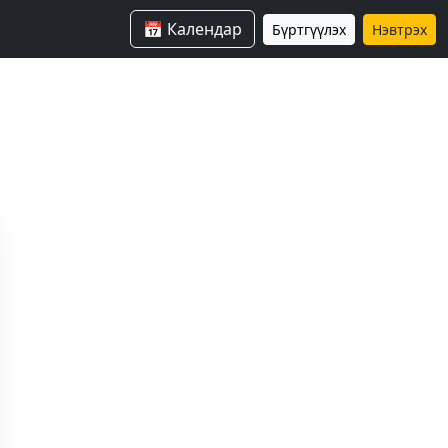
📅 Календар
Бүртгүүлэх
Нэвтрэх