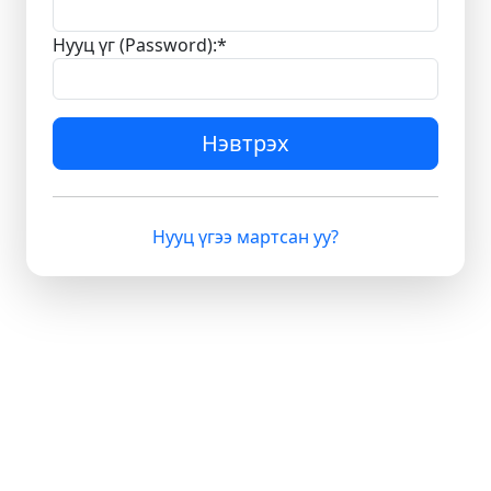
Нууц үг (Password):
*
Нэвтрэх
Нууц үгээ мартсан уу?