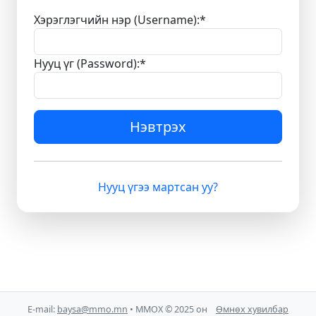
Хэрэглэгчийн нэр (Username):
*
Нууц үг (Password):
*
Нэвтрэх
Нууц үгээ мартсан уу?
E-mail:
baysa@mmo.mn
• ММОХ © 2025 он
Өмнөх хувилбар