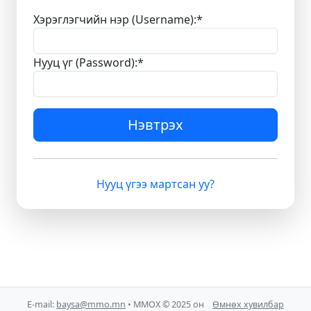
Хэрэглэгчийн нэр (Username):
*
Нууц үг (Password):
*
Нэвтрэх
Нууц үгээ мартсан уу?
E-mail:
baysa@mmo.mn
• ММОХ © 2025 он
Өмнөх хувилбар