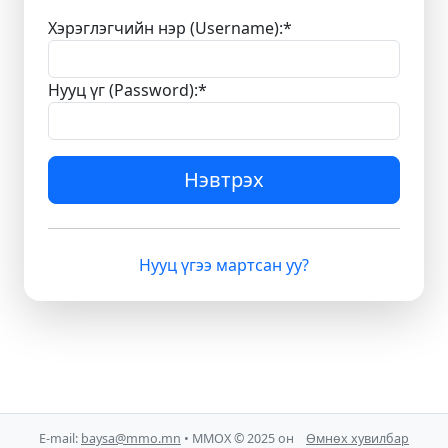
Хэрэглэгчийн нэр (Username):
*
Нууц үг (Password):
*
Нэвтрэх
Нууц үгээ мартсан уу?
E-mail:
baysa@mmo.mn
• ММОХ © 2025 он
Өмнөх хувилбар