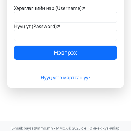
Хэрэглэгчийн нэр (Username):
*
Нууц үг (Password):
*
Нэвтрэх
Нууц үгээ мартсан уу?
E-mail:
baysa@mmo.mn
• ММОХ © 2025 он
Өмнөх хувилбар