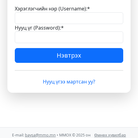
Хэрэглэгчийн нэр (Username):
*
Нууц үг (Password):
*
Нэвтрэх
Нууц үгээ мартсан уу?
E-mail:
baysa@mmo.mn
• ММОХ © 2025 он
Өмнөх хувилбар