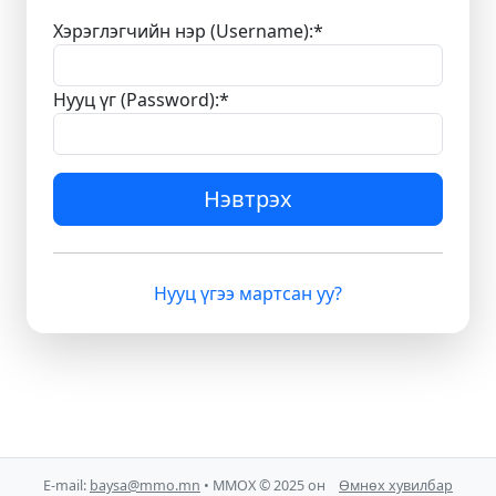
Хэрэглэгчийн нэр (Username):
*
Нууц үг (Password):
*
Нэвтрэх
Нууц үгээ мартсан уу?
E-mail:
baysa@mmo.mn
• ММОХ © 2025 он
Өмнөх хувилбар