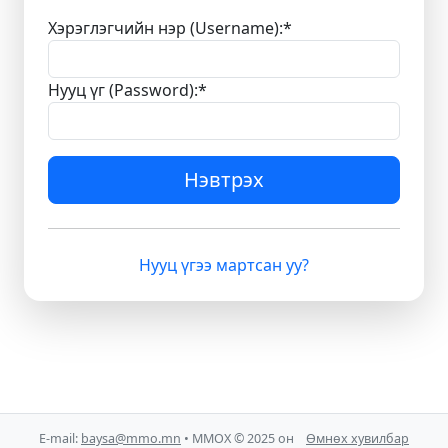
Хэрэглэгчийн нэр (Username):
*
Нууц үг (Password):
*
Нэвтрэх
Нууц үгээ мартсан уу?
E-mail:
baysa@mmo.mn
• ММОХ © 2025 он
Өмнөх хувилбар