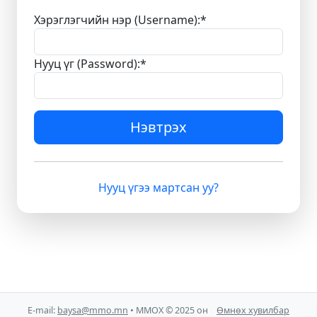
Хэрэглэгчийн нэр (Username):
*
Нууц үг (Password):
*
Нэвтрэх
Нууц үгээ мартсан уу?
E-mail:
baysa@mmo.mn
• ММОХ © 2025 он
Өмнөх хувилбар