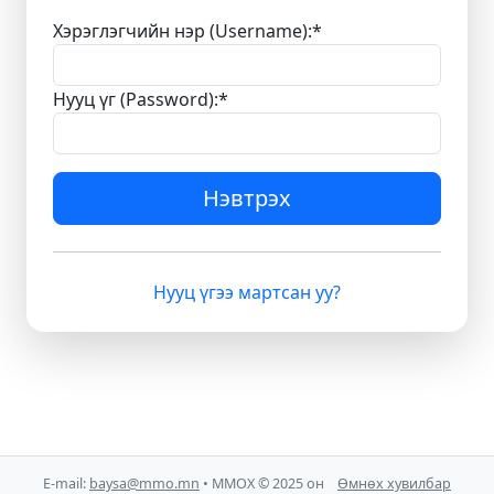
Хэрэглэгчийн нэр (Username):
*
Нууц үг (Password):
*
Нэвтрэх
Нууц үгээ мартсан уу?
E-mail:
baysa@mmo.mn
• ММОХ © 2025 он
Өмнөх хувилбар