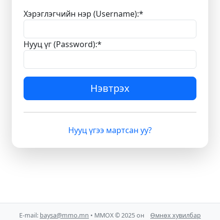
Хэрэглэгчийн нэр (Username):
*
Нууц үг (Password):
*
Нэвтрэх
Нууц үгээ мартсан уу?
E-mail:
baysa@mmo.mn
• ММОХ © 2025 он
Өмнөх хувилбар