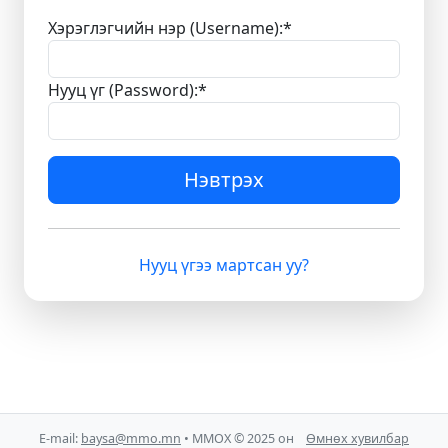
Хэрэглэгчийн нэр (Username):
*
Нууц үг (Password):
*
Нэвтрэх
Нууц үгээ мартсан уу?
E-mail:
baysa@mmo.mn
• ММОХ © 2025 он
Өмнөх хувилбар